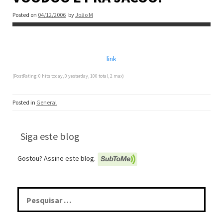
Posted on
04/12/2006
by
João M
link
(PostRating: 0 hits today, 0 yesterday, 100 total, 2 max)
Posted in
General
Siga este blog
Gostou? Assine este blog.
Pesquisar
por: