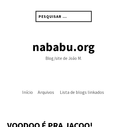
Skip
to
Pesquisar
content
por:
nababu.org
Blog/site de João M.
Início
Arquivos
Lista de blogs linkados
VOODOO É PRA JACOO!