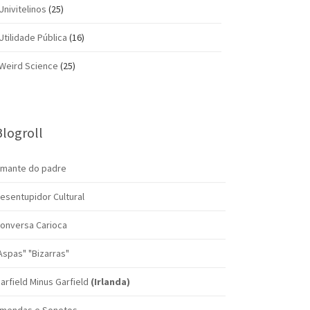
Univitelinos
(25)
Utilidade Pública
(16)
Weird Science
(25)
Blogroll
mante do padre
esentupidor Cultural
onversa Carioca
Aspas" "Bizarras"
arfield Minus Garfield
(Irlanda)