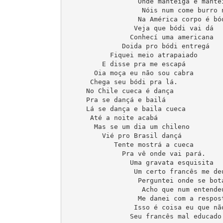
                  Onde manteiga é mantei
                   Nóis num come burro n
                  Na América corpo é bód
                 Veja que bódi vai dá

                Conhecí uma americana

              Doida pro bódi entregá

           Fiquei meio atrapaiado

         E disse pra me escapá

       Oia moça eu não sou cabra

      Chega seu bódi pra lá.

     No Chile cueca é dança

     Pra se dançá e bailá

     Lá se dança e baila cueca

      Até a noite acabá

       Mas se um dia um chileno

         Vié pro Brasil dançá

            Tente mostrá a cueca

              Pra vê onde vai pará.

                Uma gravata esquisita

                 Um certo francês me deu
                  Perguntei onde se bota
                   Acho que num entendeu
                  Me danei com a respost
                 Isso é coisa eu que não
                Seu francês mal educado
