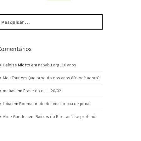
squisar
r:
Comentários
Heloise Miotto
em
nababu.org, 10 anos
Meu Tour
em
Que produto dos anos 80 você adora?
matias
em
Frase do dia – 20/02
Lidia
em
Poema tirado de uma notícia de jornal
Aline Guedes
em
Bairros do Rio – análise profunda