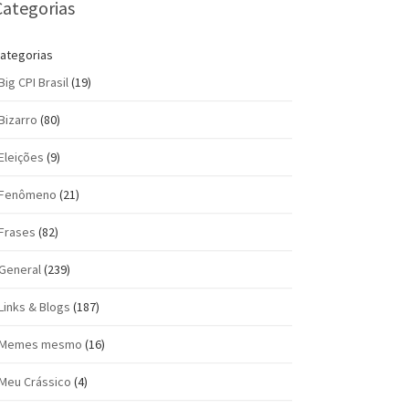
Categorias
ategorias
Big CPI Brasil
(19)
Bizarro
(80)
Eleições
(9)
Fenômeno
(21)
Frases
(82)
General
(239)
Links & Blogs
(187)
Memes mesmo
(16)
Meu Crássico
(4)