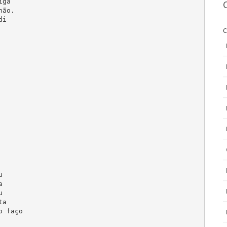
ga

ão.

i

C






a

 faço
