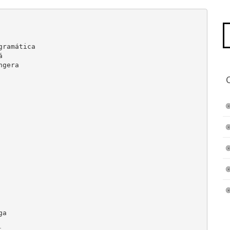
Pe
po
ramática



gera

a
