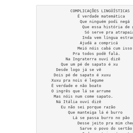
             COMPLICAÇÕES LINGÜÍSTICAS

                É verdade matemática

                 Que ninguém podi negá

                  Que essa história de g
                   Só serve pra atrapaiá
                  Inda vem língua estran
                 Ajudá a compricá

                Meió nóis cabá cum isso

              Pra todos podê falá.

           Na Ingraterra ouví dizê

         Que um pé de sapato é xu

       Desde logo já se vê

      Dois pé de sapato é xuxu

     Xuxu pra nois é legume

     É verdade e não boato

     O ingrês que lá se arrume

      Mas nóis num come sapato.

       Ná Itália ouví dizê

         Eu não sei porque razão

            Que manteiga lá é burro

              Lá se passa burro no pão

                Desse jeito pra mim cheg
                 Sarve o povo do sertão
