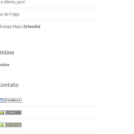
 o último, juro!
ia de Folga
trange Maps
(Irlanda)
Online
online
Contato