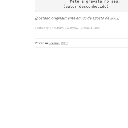
              Mete a gravata no seu.

           (autor desconhecido)
(postado originalmente em 06 de agosto de 2002)
(PostRating: 0 hits today, 0 yesterday, 163 total, 11 max)
Posted in
Poesias
,
Retro