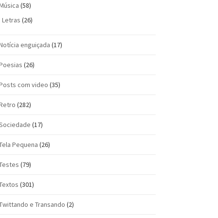
Música
(58)
Letras
(26)
Notícia enguiçada
(17)
Poesias
(26)
Posts com vi­deo
(35)
Retro
(282)
Sociedade
(17)
Tela Pequena
(26)
Testes
(79)
Textos
(301)
Twittando e Transando
(2)