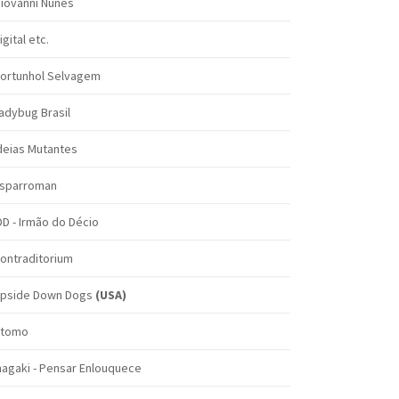
iovanni Nunes
igital etc.
ortunhol Selvagem
adybug Brasil
deias Mutantes
sparroman
DD - Irmão do Décio
ontraditorium
pside Down Dogs
(USA)
tomo
nagaki - Pensar Enlouquece