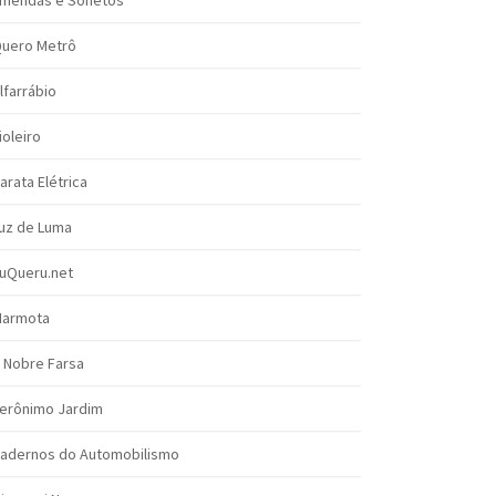
mendas e Sonetos
uero Metrô
lfarrábio
ioleiro
arata Elétrica
uz de Luma
uQueru.net
armota
 Nobre Farsa
erônimo Jardim
adernos do Automobilismo