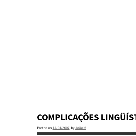
Skip
to
content
COMPLICAÇÕES LINGÜÍS
Posted on
14/04/2007
by
João M