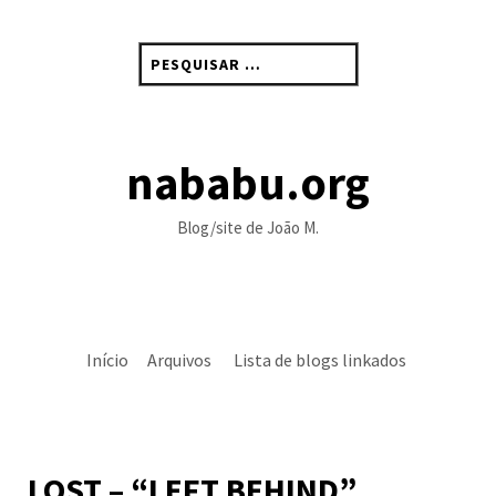
Skip
to
Pesquisar
content
por:
nababu.org
Blog/site de João M.
Início
Arquivos
Lista de blogs linkados
LOST – “LEFT BEHIND”