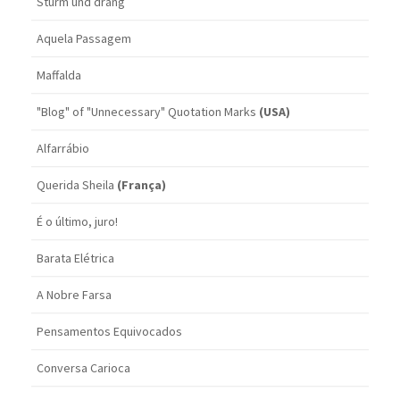
Sturm und drang
Aquela Passagem
Maffalda
"Blog" of "Unnecessary" Quotation Marks
(USA)
Alfarrábio
Querida Sheila
(França)
É o último, juro!
Barata Elétrica
A Nobre Farsa
Pensamentos Equivocados
Conversa Carioca