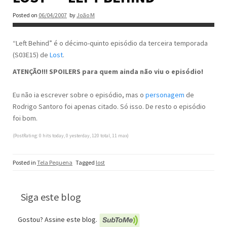
Posted on
06/04/2007
by
João M
“Left Behind” é o décimo-quinto episódio da terceira temporada
(S03E15) de
Lost
.
ATENÇÃO!!! SPOILERS para quem ainda não viu o episódio!
Eu não ia escrever sobre o episódio, mas o
personagem
de
Rodrigo Santoro foi apenas citado. Só isso. De resto o episódio
foi bom.
(PostRating: 0 hits today, 0 yesterday, 120 total, 11 max)
Posted in
Tela Pequena
Tagged
lost
Siga este blog
Gostou? Assine este blog.