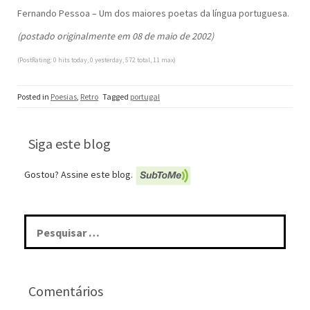
Fernando Pessoa – Um dos maiores poetas da língua portuguesa.
(postado originalmente em 08 de maio de 2002)
(PostRating: 0 hits today, 0 yesterday, 572 total, 11 max)
Posted in
Poesias
,
Retro
Tagged
portugal
Siga este blog
Gostou? Assine este blog.
Pesquisar
por:
Comentários