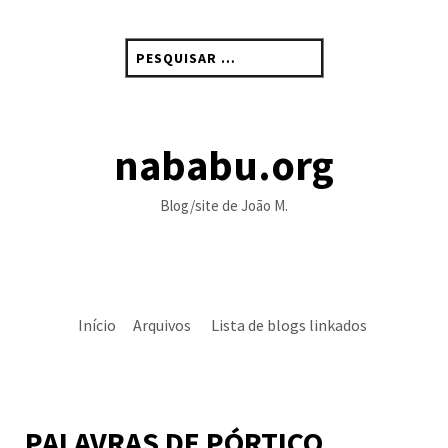
Skip
to
Pesquisar
content
por:
nababu.org
Blog/site de João M.
Início
Arquivos
Lista de blogs linkados
PALAVRAS DE PÓRTICO