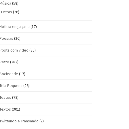
Música
(58)
Letras
(26)
Notícia enguiçada
(17)
Poesias
(26)
Posts com vi­deo
(35)
Retro
(282)
Sociedade
(17)
Tela Pequena
(26)
Testes
(79)
Textos
(301)
Twittando e Transando
(2)