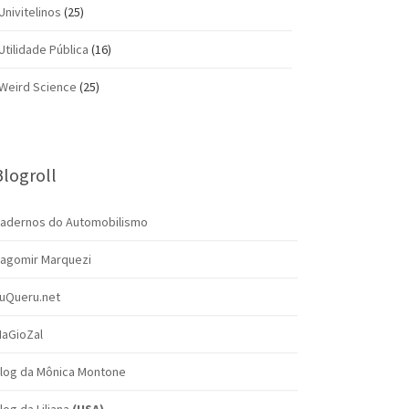
Univitelinos
(25)
Utilidade Pública
(16)
Weird Science
(25)
Blogroll
adernos do Automobilismo
agomir Marquezi
uQueru.net
aGioZal
log da Mônica Montone