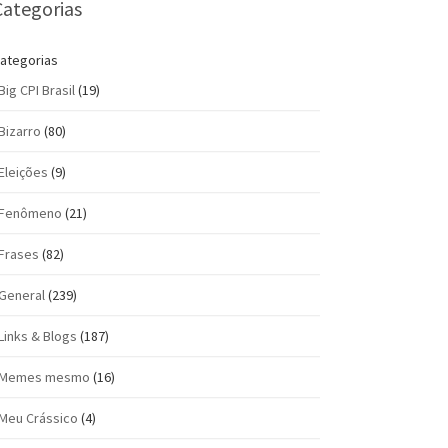
Categorias
ategorias
Big CPI Brasil
(19)
Bizarro
(80)
Eleições
(9)
Fenômeno
(21)
Frases
(82)
General
(239)
Links & Blogs
(187)
Memes mesmo
(16)
Meu Crássico
(4)