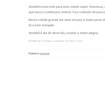
Amanhã estou indo para uma cidade super charmosa, c
que busco a minha paz interior. Fico rodeado de pess
Nessa cidade grande me sinto em paz e muito perto 
fico bem tranqüilo.
Amanhã é dia de diversão, risadas e muita alegria.
(PostRating: 0 hits today, 0 yesterday, 107 total, 11 max)
Posted in
General