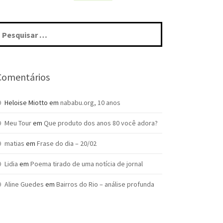
squisar
r:
Comentários
Heloise Miotto
em
nababu.org, 10 anos
Meu Tour
em
Que produto dos anos 80 você adora?
matias
em
Frase do dia – 20/02
Lidia
em
Poema tirado de uma notícia de jornal
Aline Guedes
em
Bairros do Rio – análise profunda