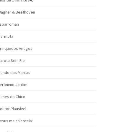
log da Liliana
(USA)
agner & Beethoven
sparroman
armota
rinquedos Antigos
arota Sem Fio
undo das Marcas
erônimo Jardim
ilmes do Chico
outor Plausível
esus me chicoteia!