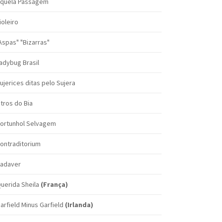
quela Passagem
ioleiro
Aspas" "Bizarras"
adybug Brasil
ujerices ditas pelo Sujera
itros do Bia
ortunhol Selvagem
ontraditorium
adaver
uerida Sheila
(França)
arfield Minus Garfield
(Irlanda)