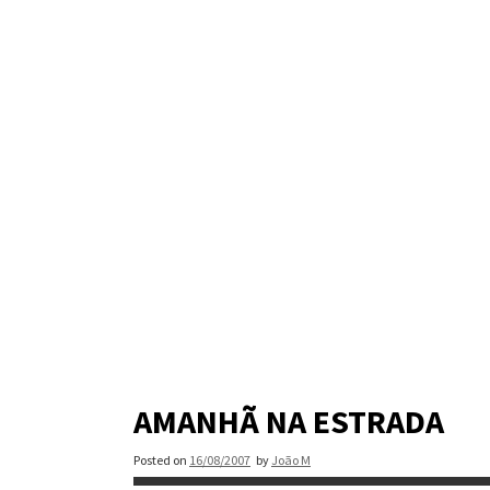
Skip
to
content
AMANHÃ NA ESTRADA
Posted on
16/08/2007
by
João M