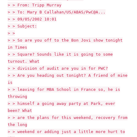
> > From: Tripp Murray
> > To: Mary B Callahan/US/ABAS/PwC@A...
> > 09/05/2002 10:01
> > Subject:
> >
> > So are you off to the Bon Jovi show tonight
in Times
> > Square? Sounds like it is going to some
turnout. What
> > division of audit are you in for PWC?
> > Are you heading out tonight? A friend of mine
is
> > leaving for MBA School in France so, he is
throwing
> > himself a going away party at Park, ever
been? What
> > are the plans for this weekend, recovery from
the long
> > weekend or adding just a little more hurt to