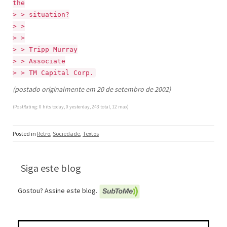
the
> > situation?
> >
> >
> > Tripp Murray
> > Associate
> > TM Capital Corp.
(postado originalmente em 20 de setembro de 2002)
(PostRating: 0 hits today, 0 yesterday, 243 total, 12 max)
Posted in
Retro
,
Sociedade
,
Textos
Siga este blog
Gostou? Assine este blog.
Pesquisar