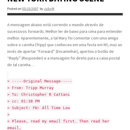
Posted on
05/10/2007
by
João M
A mensagem abaixo está correndo o mundo através de
sucessivos forwards. Melhor ler de baixo para cima para entender
melhor. Aparentemente, a tal Mary foi comentar com uma amiga
sobre o carinha (Tripp) que conheceu em uma festa em NY, mas ao
invés de apertar “Forward” (Encaminhar), apertou o botão de
“Reply” (Responder) e a mensagem foi direto para a caixa postal
do tal carinha…
> -----Original Message-----
> From: Tripp Murray
> To: Christopher R Cattani
> cc: 01:38 PM
> Subject: FW: All Time Low
>
> Please, read my email first. Then read her
email,