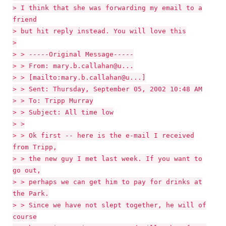
> I think that she was forwarding my email to a
friend
> but hit reply instead. You will love this
>
> > -----Original Message-----
> > From: mary.b.callahan@u...
> > [mailto:mary.b.callahan@u...]
> > Sent: Thursday, September 05, 2002 10:48 AM
> > To: Tripp Murray
> > Subject: All time low
> >
> > Ok first -- here is the e-mail I received
from Tripp,
> > the new guy I met last week. If you want to
go out,
> > perhaps we can get him to pay for drinks at
the Park.
> > Since we have not slept together, he will of
course