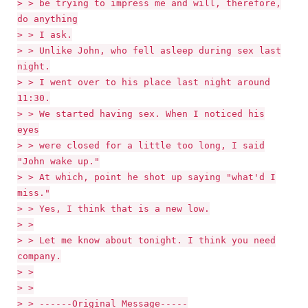
> > be trying to impress me and will, therefore,
do anything
> > I ask.
> > Unlike John, who fell asleep during sex last
night.
> > I went over to his place last night around
11:30.
> > We started having sex. When I noticed his
eyes
> > were closed for a little too long, I said
"John wake up."
> > At which, point he shot up saying "what'd I
miss."
> > Yes, I think that is a new low.
> >
> > Let me know about tonight. I think you need
company.
> >
> >
> > ------Original Message-----