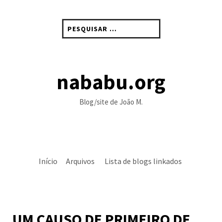
Skip
to
Pesquisar
content
por:
nababu.org
Blog/site de João M.
Início
Arquivos
Lista de blogs linkados
UM CAUSO DE PRIMEIRO DE