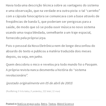
Havia toda uma descrição técnica sobre as vantagens do sistema
e uma observação, que na verdade era outra pista: o tal “carrinho”
com a cápsula fonocaptora se comunicava com a base através de
freqüências de banda S, que poderiam ser perigosas para a
saúde, de modo que só se podia ouvir música no novo sistema
usando uma roupa blindada, semelhante a um traje espacial,
fornecido pela própria Lirpa.
Pois o pessoal da Nova Eletrônica nem de longe desconfiou do
absurdo do texto e publicou a matéria traduzida dois meses
depois, ou seja, em junho.
Quem descobriu o mico e revelou pra todo mundo foi o Pasquim.
A própria revista nunca desmentiu a história do “sistema
revolucionário”.
(postado originalmente em 05 de abril de 2003)
(PostRating: 0 hits today, 0 yesterday, 222 total, 12 max)
Posted in
Notícia enguiçada
,
Retro
,
Textos
,
Weird Science