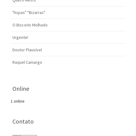
Quero Metrô
"Aspas" "Bizarras"
O Biscoito Molhado
Urgente!
Doutor Plausível
Raquel Camargo
Online
1 online
Contato