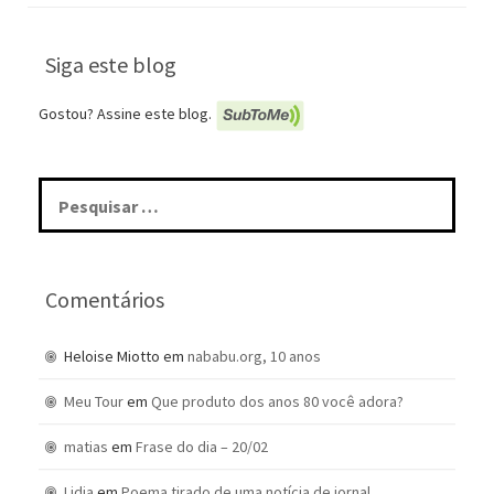
Siga este blog
Gostou? Assine este blog.
Pesquisar
por:
Comentários
Heloise Miotto
em
nababu.org, 10 anos
Meu Tour
em
Que produto dos anos 80 você adora?
matias
em
Frase do dia – 20/02
Lidia
em
Poema tirado de uma notícia de jornal