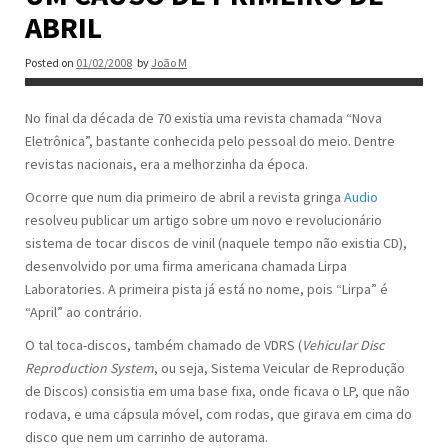
ABRIL
Posted on
01/02/2008
by
João M
No final da década de 70 existia uma revista chamada “Nova
Eletrônica”, bastante conhecida pelo pessoal do meio. Dentre
revistas nacionais, era a melhorzinha da época.
Ocorre que num dia primeiro de abril a revista gringa
Audio
resolveu publicar um artigo sobre um novo e revolucionário
sistema de tocar discos de vinil (naquele tempo não existia CD),
desenvolvido por uma firma americana chamada Lirpa
Laboratories. A primeira pista já está no nome, pois “Lirpa” é
“April” ao contrário.
O tal toca-discos, também chamado de VDRS (
Vehicular Disc
Reproduction System
, ou seja, Sistema Veicular de Reprodução
de Discos) consistia em uma base fixa, onde ficava o LP, que não
rodava, e uma cápsula móvel, com rodas, que girava em cima do
disco que nem um carrinho de autorama.