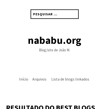
Skip
to
Pesquisar
content
por:
nababu.org
Blog/site de João M.
Início
Arquivos
Lista de blogs linkados
RESULTADO DO BEST BLOGS