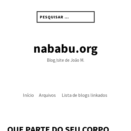
Skip
to
Pesquisar
content
por:
nababu.org
Blog/site de João M.
Início
Arquivos
Lista de blogs linkados
QUE PARTE DO SEU CORPO