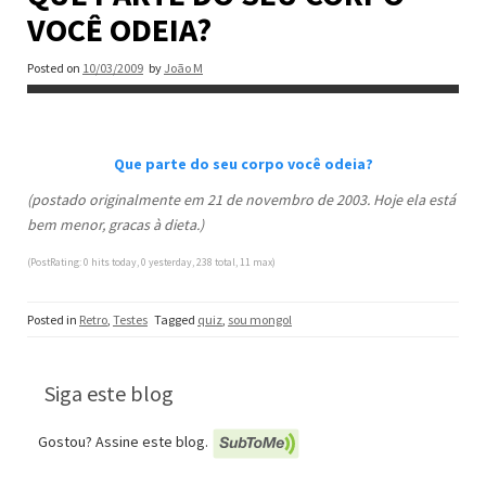
VOCÊ ODEIA?
Posted on
10/03/2009
by
João M
Que parte do seu corpo você odeia?
(postado originalmente em 21 de novembro de 2003. Hoje ela está
bem menor, gracas à dieta.)
(PostRating: 0 hits today, 0 yesterday, 238 total, 11 max)
Posted in
Retro
,
Testes
Tagged
quiz
,
sou mongol
Siga este blog
Gostou? Assine este blog.