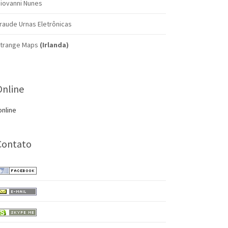
iovanni Nunes
raude Urnas Eletrônicas
trange Maps
(Irlanda)
Online
online
Contato