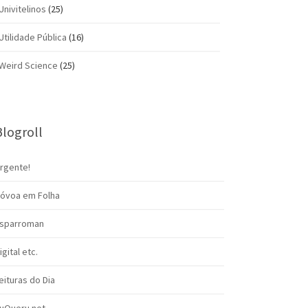
Univitelinos
(25)
Utilidade Pública
(16)
Weird Science
(25)
Blogroll
rgente!
óvoa em Folha
sparroman
igital etc.
eituras do Dia