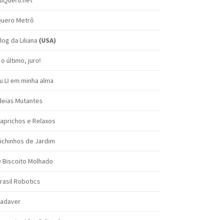
uQueru.net
uero Metrô
log da Liliana
(USA)
 o último, juro!
u LI em minha alma
deias Mutantes
aprichos e Relaxos
ichinhos de Jardim
 Biscoito Molhado
rasil Robotics
adaver