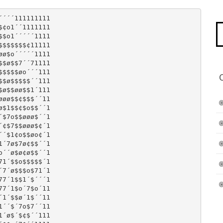
´´´111111111

Pe
¢o1´´1111111

po
$o1´´´´´1111

$$$$$$¢11111

ø$o´´´´´1111

$ø$$7´´71111

$$$$øo´´´111

$ø$$$$$´´111

ø$$øø$$1´111

øø$$¢$$$´´11

$1$$¢$o$$´´1

$7o$$øøø$´´1

¢$7$$øøø$¢´1

´$1¢o$$øo¢´1

´7ø$7ø¢$$´´1

´´ø$ø¢ø$$´´1

1´$$o$$$$$´1

7´ø$$$o$71´1

7´1$$1´$´´´1

7´1$o´7$o´11

1´$$ø´1$´´11

´´$´7o$7´´11

´ø$´$¢$´´111
