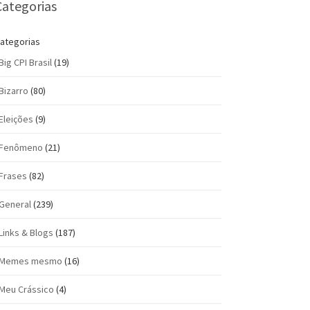
Categorias
ategorias
Big CPI Brasil
(19)
Bizarro
(80)
Eleições
(9)
Fenômeno
(21)
Frases
(82)
General
(239)
Links & Blogs
(187)
Memes mesmo
(16)
Meu Crássico
(4)