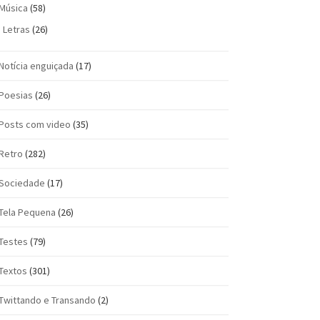
Música
(58)
Letras
(26)
Notícia enguiçada
(17)
Poesias
(26)
Posts com vi­deo
(35)
Retro
(282)
Sociedade
(17)
Tela Pequena
(26)
Testes
(79)
Textos
(301)
Twittando e Transando
(2)