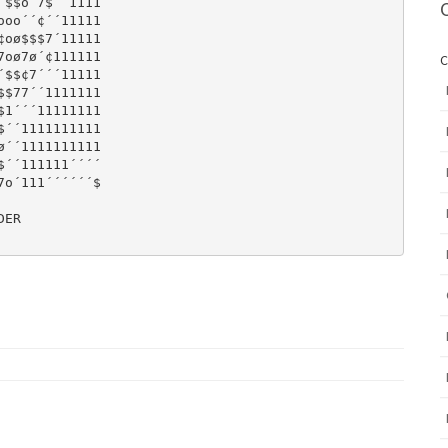
$$o´7$´´1111

oo´´¢´´11111

oø$$$7´11111

oø7ø´¢111111

C
$$¢7´´´11111

$77´´1111111

1´´´11111111

´´1111111111

´´1111111111

´´111111´´´´

o´111´´´´´´$

ER
