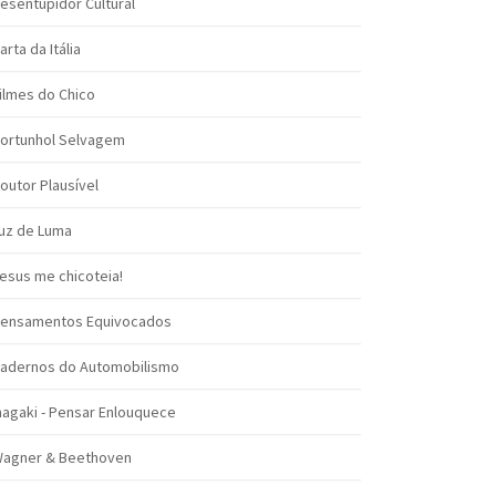
esentupidor Cultural
arta da Itália
ilmes do Chico
ortunhol Selvagem
outor Plausível
uz de Luma
esus me chicoteia!
ensamentos Equivocados
adernos do Automobilismo
nagaki - Pensar Enlouquece
agner & Beethoven