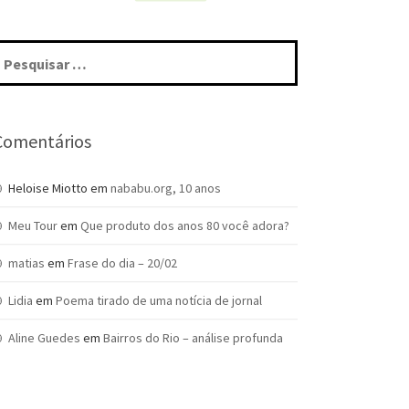
squisar
r:
Comentários
Heloise Miotto
em
nababu.org, 10 anos
Meu Tour
em
Que produto dos anos 80 você adora?
matias
em
Frase do dia – 20/02
Lidia
em
Poema tirado de uma notícia de jornal
Aline Guedes
em
Bairros do Rio – análise profunda