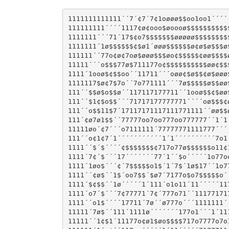
1111111111111´´7´¢7´7¢1oøøø$$oo1oo1´´´´´
111111111´´´´1117¢ø¢ooo$øoooø$$$$$$$$$$$
1111111´´´71´17$¢o7$$$$$$$øøøøø$$$$$$$$$
1111111´1ø$$$$$$¢$ø1´øøø$$$$$$ø¢ø$ø$$$ø$
111111´´77o¢ø¢7oø$øøø$$$øo¢$$$$$¢øø$$$$ø
11111´´´o$$$77ø$711177o¢$$$$$$$$$$øø¢$$$
1111´1ooø$¢$$oo´´11711´´´oøø¢$ø$$¢ø$øøø$
1111117$ø¢7$7o´´7o771111´´´7ø$$$$$ø$$øø$
111´´$$ø$o$$ø´´117117177711´´1ooø$$¢$øø$
111´´$1¢$o$$´´´71717177777771´´´´oø$$$¢ø
111´´o$$11$7´17117171117111771111´´øø$$ø
111´¢ø7ø1$$´´77777oo7oo777oo777777´´1´1´
11111øo´¢7´´´o7111111´77777771111777´´´´
111´´o¢1¢7´1´´´´´´´´´´´1´1´´´´´´´´´´7o1´
1111´´$´$´´´´¢$$$$$$$¢717o77ø$$$$$$o11¢1
1111´7¢´$´´´17´´´´´´´77´1´´$o´´´´´1o77oo
1111´1øo$´´´¢´7$$$$$o1$´1´7$´1ø$17´´1o77
1111´´¢ø$´´1$´oo7$$´$ø7´7177o$o7$$$$$o´´
1111´$¢$$´´1ø´´´´´1´111´o1o11´11´´´´´117
1111´o7´$´´´7¢77771´7¢´777o71´´111771717
1111´´o1$´´´´17711´7ø´´ø777o´´´1111111´´
11111´7ø$´´111´1111ø´´´´´´´177o1´´´1´111
11111´´1¢$1´11177o¢ø1$øo$$$$717o7777o7o1