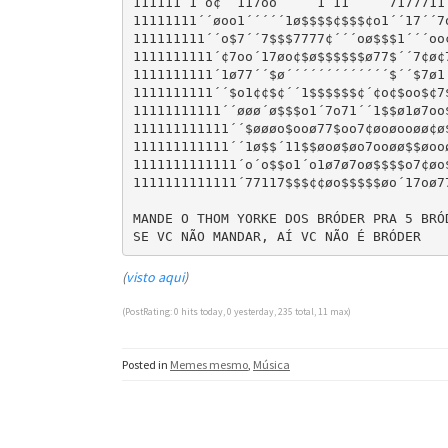
111111´1´o¢´´117oo´´´´´1´11´´´´´7177711´
11111111´´øoo1´´´´´1ø$$$$¢$$$¢o1´´17´´7o
111111111´´o$7´´7$$$7777¢´´´oø$$$1´´´oo¢
1111111111´¢7oo´17øo¢$ø$$$$$$ø77$´´7¢ø¢7
1111111111´1ø77´´$ø´´´´´´´´´´´´´$´´$7ø1´
1111111111´´$o1¢¢$¢´´1$$$$$$¢´¢o¢$oo$¢7$
11111111111´´øøø´ø$$$o1´7o71´´1$$ø1ø7oo$
111111111111´´$øøøo$ooø77$oo7¢øoøooøø¢ø$
111111111111´´1ø$$´11$$øoø$øo7ooøø$$øooø
1111111111111´o´o$$o1´o1ø7ø7oø$$$$o7¢øo$
1111111111111´77117$$$¢¢øo$$$$$øo´17oø77
MANDE O THOM YORKE DOS BRÓDER PRA 5 BRÓD
(
visto aqui
)
(PostRating: 0 hits today, 0 yesterday, 235 total, 11 max)
Posted in
Memes mesmo
,
Música