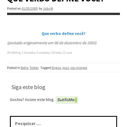
Posted on
01/05/2009
by
João M
Que verbo define você?
(postado originalmente em 06 de dezembro de 2003)
(PostRating: 1 hits today, 0 yesterday, 234 total, 11 max)
Posted in
Retro
,
Testes
Tagged
língua
,
quiz
,
sou mongol
Siga este blog
Gostou? Assine este blog.
Pesquisar
por: