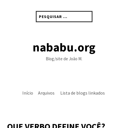
Skip
to
Pesquisar
content
por:
nababu.org
Blog/site de João M.
Início
Arquivos
Lista de blogs linkados
QUE VERBO DEFINE VOCÊ?