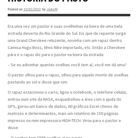
Posted on
15/02/2010
by
João M
Era uma vez um pastor e suas ovelhinhas na beira de uma bela
estrada deserta do Rio Grande do Sul. Eis que de repente surge
uma Grand Cherokee reluzente, novinha com um rapaz dentro.
Camisa Hugo Boss, tênis Nike importado, etc. Então a Cherokee
pára e o rapaz diz para o pastor na beira da estrada:
– Se eu adivinhar quantas ovelhas você tem aí, você me dá uma?
O pastor olhou para o rapaz, olhou para aquele monte de ovelhas
pastando ao sol e disse que sim.
O rapaz estacionou o carro, ligou o notebook, o telefone celular,
entrou num site da NASA, esquadrinhou a área com a ajuda do
GPS, gerou um banco de dados, 60 gráficos Excel cheios de
matrizes e determinantes, mais um relatório de 150 páginas
impresso na mini impressora HIGH-TECH. Virou para o pastor e
disse:
– O senhor tem 1586 ovelhas aí no pasto.