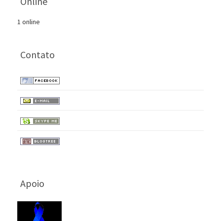
Online
1 online
Contato
Apoio