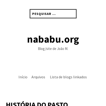
Skip
to
Pesquisar
content
por:
nababu.org
Blog/site de João M.
Início
Arquivos
Lista de blogs linkados
HISTÓRIA DO PASTO