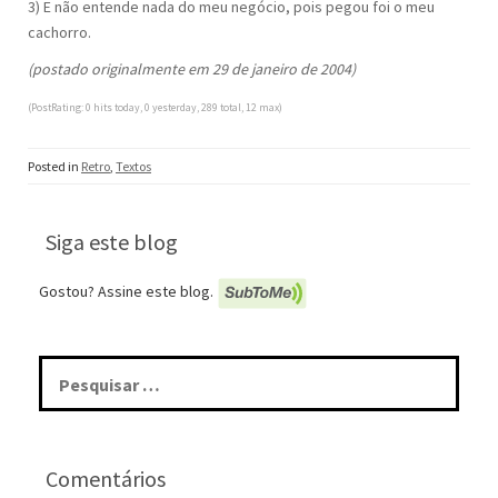
3) E não entende nada do meu negócio, pois pegou foi o meu
cachorro.
(postado originalmente em 29 de janeiro de 2004)
(PostRating: 0 hits today, 0 yesterday, 289 total, 12 max)
Posted in
Retro
,
Textos
Siga este blog
Gostou? Assine este blog.
Pesquisar
por:
Comentários