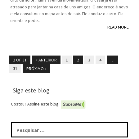
Oito da noite, numa avenida movimentada. O casal já está
atrasado para jantar na casa de uns amigos. O endereço é novo
e ela consultou no mapa antes de sair. Ele conduz o carro. Ela
orienta e pede...
READ MORE
2 OF 31
« ANTERIOR
1
2
3
4
…
31
PRÓXIMO »
Siga este blog
Gostou? Assine este blog.
Pesquisar
por: