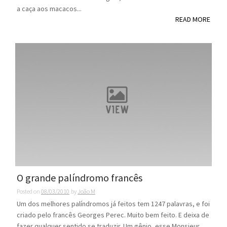
a caça aos macacos...
READ MORE
O grande palíndromo francês
Posted on
08/03/2010
by
João M
Um dos melhores palíndromos já feitos tem 1247 palavras, e foi
criado pelo francês Georges Perec. Muito bem feito. E deixa de
fazer qualquer sentido se traduzir. Um gênio, esse Monsieur