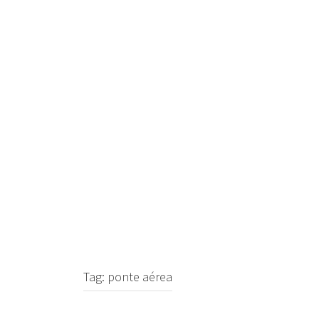
Skip
to
content
Tag:
ponte aérea