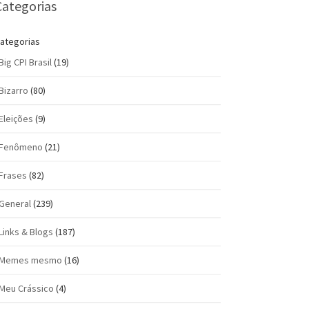
Categorias
ategorias
Big CPI Brasil
(19)
Bizarro
(80)
Eleições
(9)
Fenômeno
(21)
Frases
(82)
General
(239)
Links & Blogs
(187)
Memes mesmo
(16)
Meu Crássico
(4)