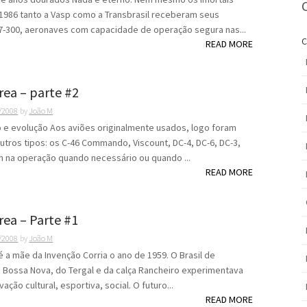
 1986 tanto a Vasp como a Transbrasil receberam seus
7-300, aeronaves com capacidade de operação segura nas...
C
READ MORE
rea – parte #2
/2008
by
João M
 e evolução Aos aviões originalmente usados, logo foram
utros tipos: os C-46 Commando, Viscount, DC-4, DC-6, DC-3,
 na operação quando necessário ou quando ...
READ MORE
rea – Parte #1
/2008
by
João M
 a mãe da Invenção Corria o ano de 1959. O Brasil de
a Bossa Nova, do Tergal e da calça Rancheiro experimentava
ação cultural, esportiva, social. O futuro...
READ MORE