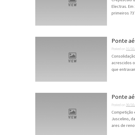
Electras. Em
primeiros 73
Ponte aé
Posted on
31/10
Consolidação
acrescidos o
que entravam
Ponte aé
Posted on
30/10
Competição é
Juscelino, d
ares de renov