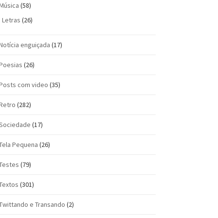
Música
(58)
Letras
(26)
Notícia enguiçada
(17)
Poesias
(26)
Posts com vi­deo
(35)
Retro
(282)
Sociedade
(17)
Tela Pequena
(26)
Testes
(79)
Textos
(301)
Twittando e Transando
(2)