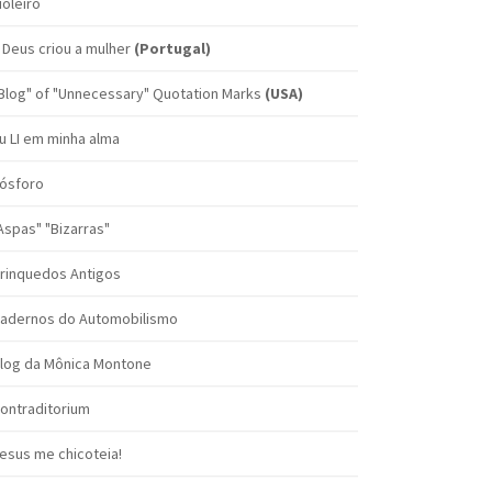
ioleiro
 Deus criou a mulher
(Portugal)
Blog" of "Unnecessary" Quotation Marks
(USA)
u LI em minha alma
ósforo
Aspas" "Bizarras"
rinquedos Antigos
adernos do Automobilismo
log da Mônica Montone
ontraditorium
esus me chicoteia!