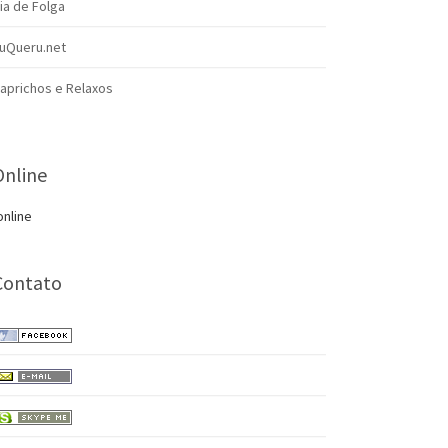
ia de Folga
uQueru.net
aprichos e Relaxos
Online
online
Contato