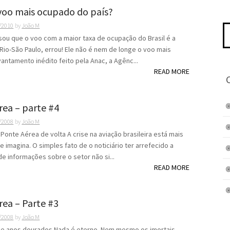
 voo mais ocupado do país?
/2010
by
João M
Pe
po
ou que o voo com a maior taxa de ocupação do Brasil é a
Rio-São Paulo, errou! Ele não é nem de longe o voo mais
antamento inédito feito pela Anac, a Agênc...
READ MORE
rea – parte #4
/2008
by
João M
Ponte Aérea de volta A crise na aviação brasileira está mais
e imagina. O simples fato de o noticiário ter arrefecido a
de informações sobre o setor não si...
READ MORE
rea – Parte #3
/2008
by
João M
de anos dourados Nada é eterno. Nem mesmo os imortais