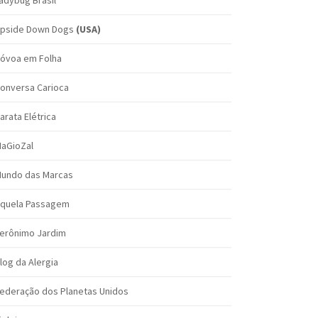
adybug Brasil
pside Down Dogs
(USA)
óvoa em Folha
onversa Carioca
arata Elétrica
aGioZal
undo das Marcas
quela Passagem
erônimo Jardim
log da Alergia
ederação dos Planetas Unidos