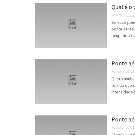
Qual é o
Posted on
11/11
Se você pens
ponte aérea 
ocupado. Lev
Ponte aé
Posted on
03/11
Quero minha 
feia do que s
intensidade 
Ponte aé
Posted on
02/11
Crepúsculo 