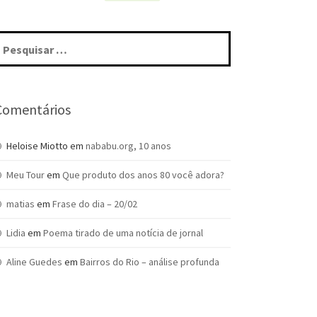
squisar
r:
Comentários
Heloise Miotto
em
nababu.org, 10 anos
Meu Tour
em
Que produto dos anos 80 você adora?
matias
em
Frase do dia – 20/02
Lidia
em
Poema tirado de uma notícia de jornal
Aline Guedes
em
Bairros do Rio – análise profunda