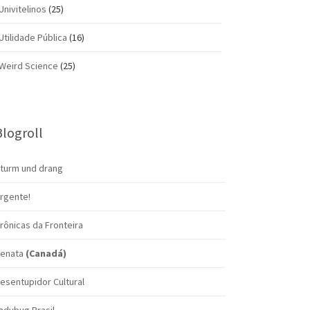
Univitelinos
(25)
Utilidade Pública
(16)
Weird Science
(25)
Blogroll
turm und drang
rgente!
rônicas da Fronteira
enata
(Canadá)
esentupidor Cultural