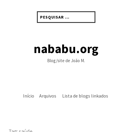
Skip
to
Pesquisar
content
por:
nababu.org
Blog/site de João M.
Início
Arquivos
Lista de blogs linkados
Tag:
saúde